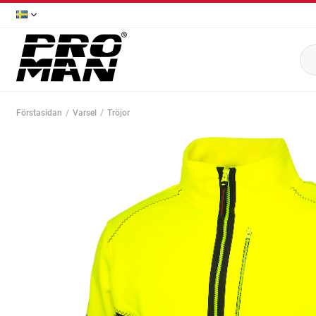
Förstasidan
Varsel
Tröjor