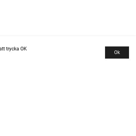
tt trycka OK
Ok
Kundservice
Kontor och lager
INDUSTRIGROSSISTEN PROMAN AB
Integritetspolicy
Tallbacksgatan 13B
Kontakta oss
195 72 ROSERSBERG
Köpvillkor
el: 08-50 52 53 50
-post: info@industrigrossisten.se