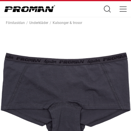
Förstasidan
Underkläder
Kalsonger & trosor