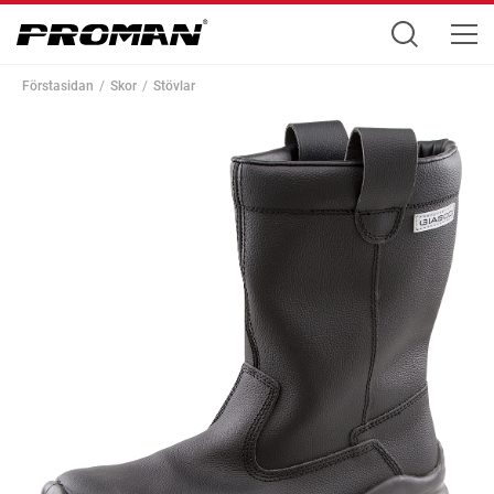
Förstasidan
Skor
Stövlar