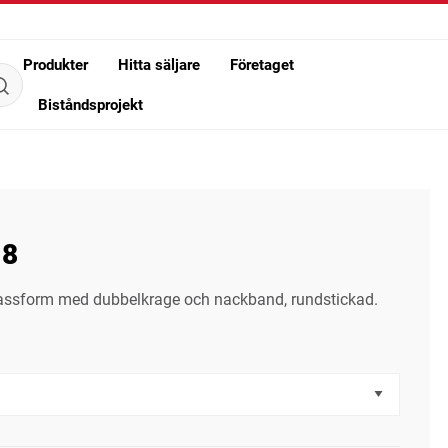
Produkter
Hitta säljare
Företaget
Biståndsprojekt
58
n passform med dubbelkrage och nackband, rundstickad.