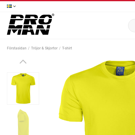
Förstasidan
Tröjor & Skjortor
T-shirt