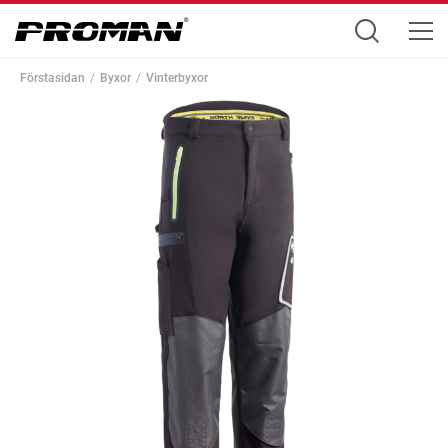
Förstasidan
Byxor
Vinterbyxor