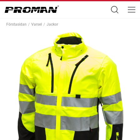
Förstasidan
Varsel
Jackor