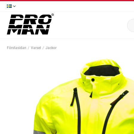
Förstasidan
Varsel
Jackor