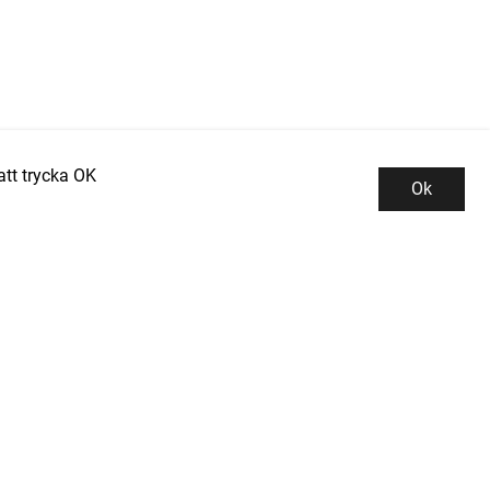
tt trycka OK
Ok
Kundservice
Kontor och lager
INDUSTRIGROSSISTEN PROMAN AB
Integritetspolicy
Tallbacksgatan 13B
Kontakta oss
195 72 ROSERSBERG
Köpvillkor
el: 08-50 52 53 50
-post: info@industrigrossisten.se