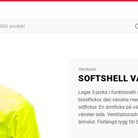
PROMAN
SOFTSHELL VA
Lager 3-jacka i funktionell
bröstfickor, den vänstra med
sidfickor. En ärmficka på v
vänster sida. Ventilationsd
ärmslut. Förlängd rygg för 