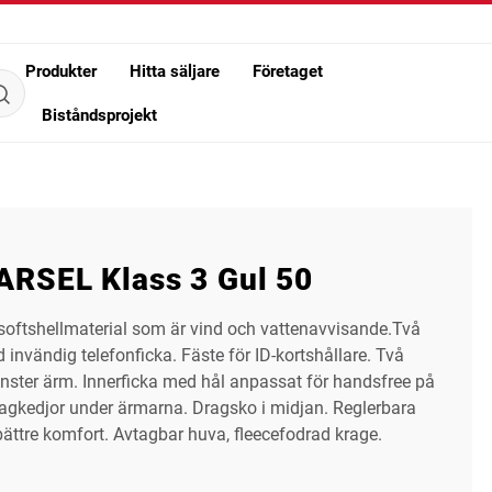
Produkter
Hitta säljare
Företaget
Biståndsprojekt
RSEL Klass 3 Gul 50
t softshellmaterial som är vind och vattenavvisande.Två
 invändig telefonficka. Fäste för ID-kortshållare. Två
änster ärm. Innerficka med hål anpassat för handsfree på
ragkedjor under ärmarna. Dragsko i midjan. Reglerbara
bättre komfort. Avtagbar huva, fleecefodrad krage.