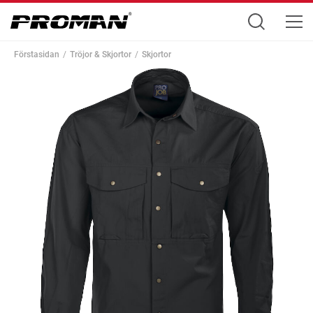
Förstasidan
Tröjor & Skjortor
Skjortor