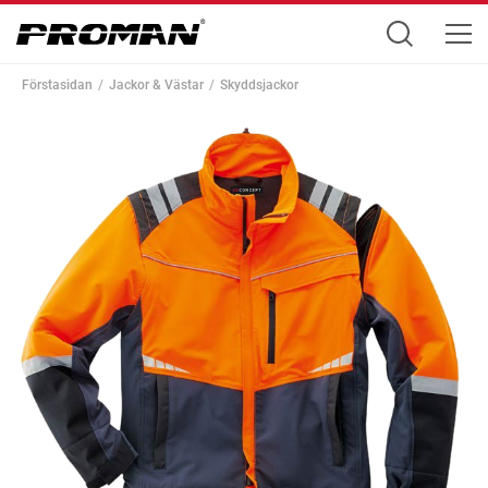
Förstasidan
Jackor & Västar
Skyddsjackor