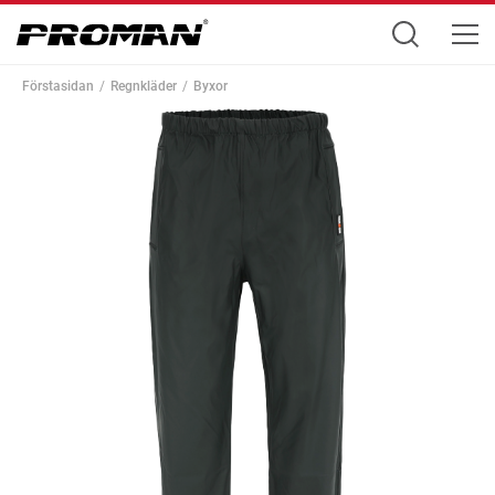
Förstasidan
Regnkläder
Byxor