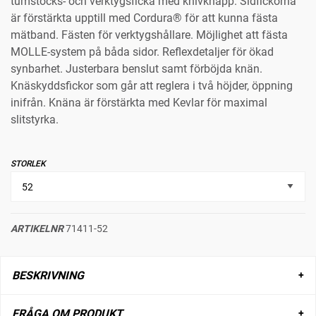
tumstocks- och verktygsficka med knivknapp. Sidfickorna
är förstärkta upptill med Cordura® för att kunna fästa
mätband. Fästen för verktygshållare. Möjlighet att fästa
MOLLE-system på båda sidor. Reflexdetaljer för ökad
synbarhet. Justerbara benslut samt förböjda knän.
Knäskyddsfickor som går att reglera i två höjder, öppning
inifrån. Knäna är förstärkta med Kevlar för maximal
slitstyrka.
STORLEK
ARTIKELNR
71411-52
BESKRIVNING
FRÅGA OM PRODUKT