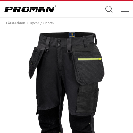
Förstasidan
Byxor
Shorts