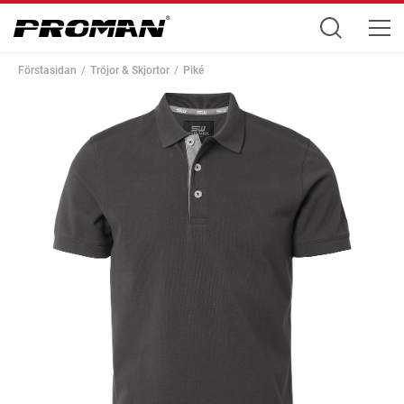
Förstasidan
Tröjor & Skjortor
Piké