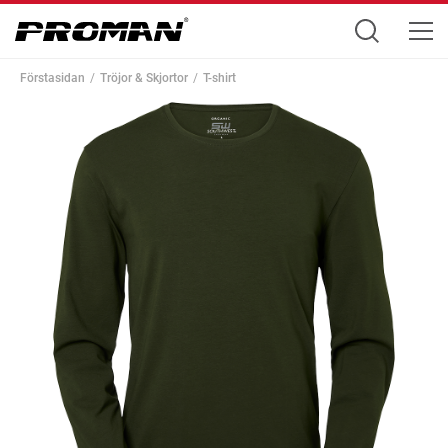
Förstasidan
Tröjor & Skjortor
T-shirt