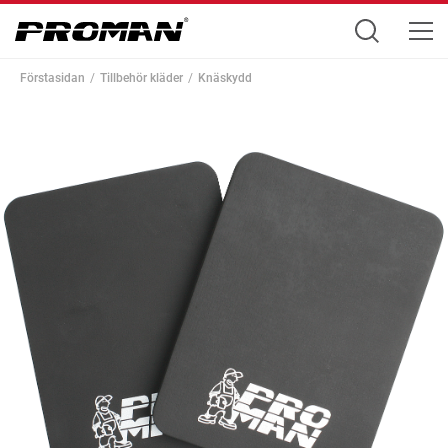
Förstasidan
Tillbehör kläder
Knäskydd