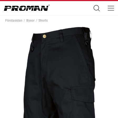
Förstasidan
Byxor
Shorts