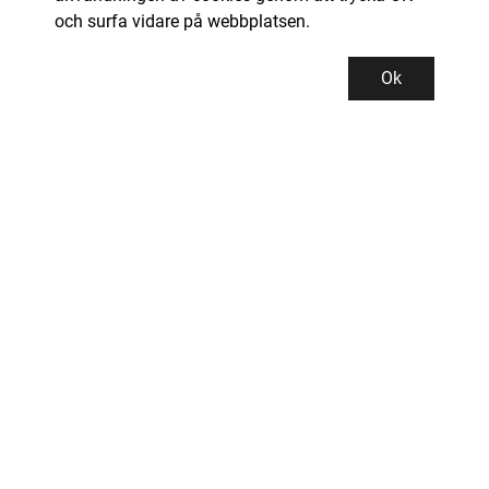
och surfa vidare på webbplatsen.
Ok
Kundservice
Kontor och lager
INDUSTRIGROSSISTEN PROMAN AB
Tallbacksgatan 13B