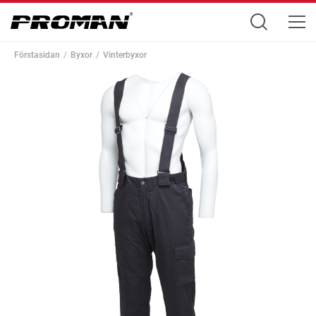
Förstasidan
Byxor
Vinterbyxor