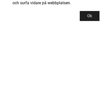
och surfa vidare på webbplatsen.
Ok
Kundservice
Kontor och lager
INDUSTRIGROSSISTEN PROMAN AB
Tallbacksgatan 13B
195 72 ROSERSBERG