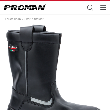
Förstasidan
Skor
Stövlar