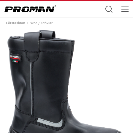
Förstasidan
Skor
Stövlar