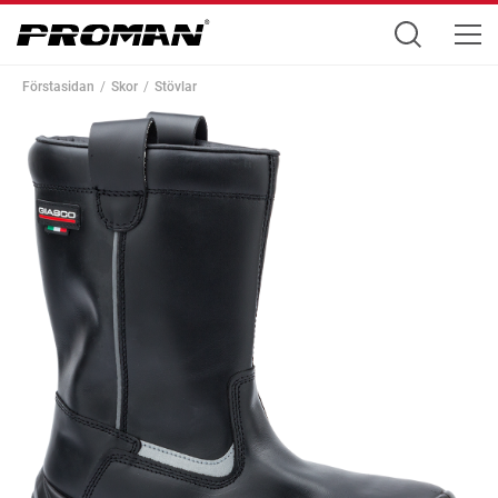
Förstasidan
Skor
Stövlar