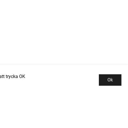
tt trycka OK
Ok
Kundservice
Kontor och lager
INDUSTRIGROSSISTEN PROMAN AB
Integritetspolicy