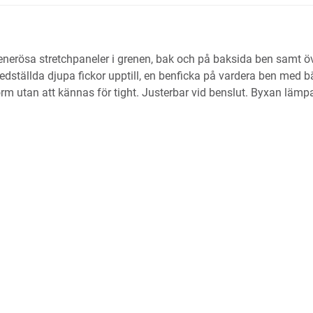
rösa stretchpaneler i grenen, bak och på baksida ben samt öve
edställda djupa fickor upptill, en benficka på vardera ben med bä
an att kännas för tight. Justerbar vid benslut. Byxan lämpar sig t