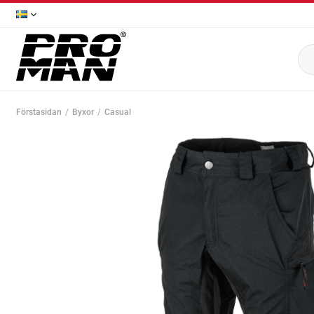
Förstasidan
Byxor
Casual