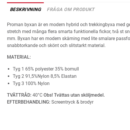
BESKRIVNING
FRÅGA OM PRODUKT
Proman byxan är en modern hybrid och trekkingbyxa med gene
stretch med många flera smarta funktionella fickor, två st sn
mm. Byxan har en modern skärning med lite smalare passform ut
snabbtorkande och skönt och slitstarkt material.
MATERIAL:
Tyg 1 65% polyester 35% bomull
Tyg 2 91,5%Nylon 8,5% Elastan
Tyg 3 100% Nylon
TVÄTTRÅD:
40°C
Obs! Tvättas utan sköljmedel.
EFTERBEHANDLING:
Screentryck & brodyr