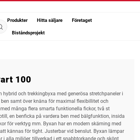
Produkter
Hitta säljare
Företaget
Biståndsprojekt
art 100
hybrid och trekkingbyxa med generösa stretchpaneler i
ben samt över knäna för maximal flexibillitet och
med många flera smarta funktionella fickor, två st
ptill, en benficka på vardera ben med bälgfunktion, insida
ickor för verktyg mm. Byxan har en modern skärning med
att kännas för tight. Justerbar vid benslut. Byxan lämpar
ar i alla miljöer, tillverkad i ett snabbtorkande och skönt