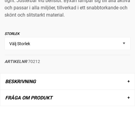
tight. Justerbar vid benslut. Byxan lämpar sig till alla aktiva
och passar i alla miljöer, tillverkad i ett snabbtorkande och
skönt och slitstarkt material.
STORLEK
ARTIKELNR
70212
BESKRIVNING
FRÅGA OM PRODUKT