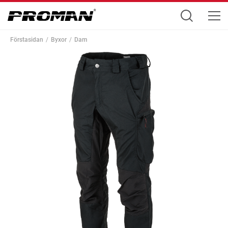
Förstasidan
Byxor
Dam