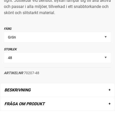
tight. Justerbar vid benslut. Byxan lämpar sig till alla aktiva
och passar i alla miljöer, tillverkad i ett snabbtorkande och
skönt och slitstarkt material.
FÄRG
STORLEK
ARTIKELNR
70207-48
BESKRIVNING
FRÅGA OM PRODUKT