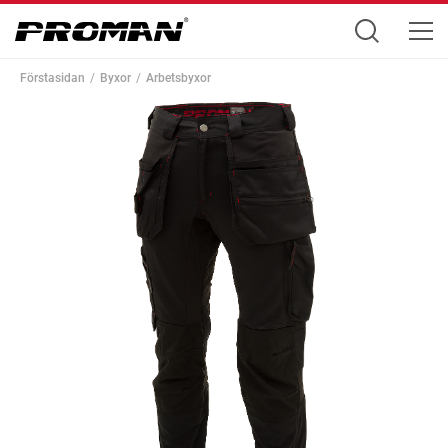
Förstasidan
Byxor
Arbetsbyxor