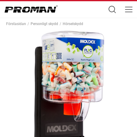
Förstasidan
Personligt skydd
Hörselskydd