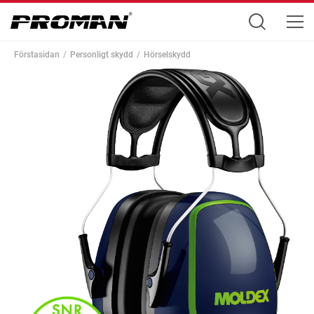
Förstasidan
Personligt skydd
Hörselskydd