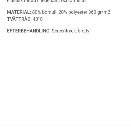
elastisk mudd i nederkant och ärmslut.
MATERIAL:
80% bomull, 20% polyester 360 gr/m2
TVÄTTRÅD:
40°C
EFTERBEHANDLING:
Screentryck, brodyr