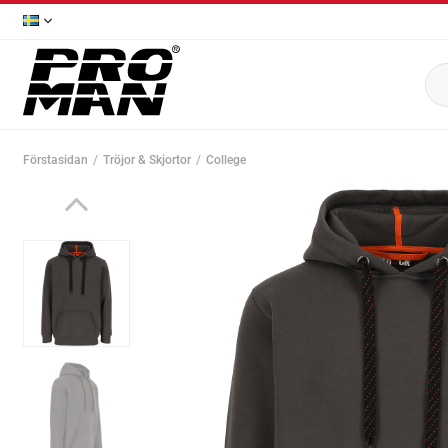
Förstasidan
Tröjor & Skjortor
College