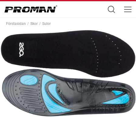
Förstasidan
Skor
Sulor