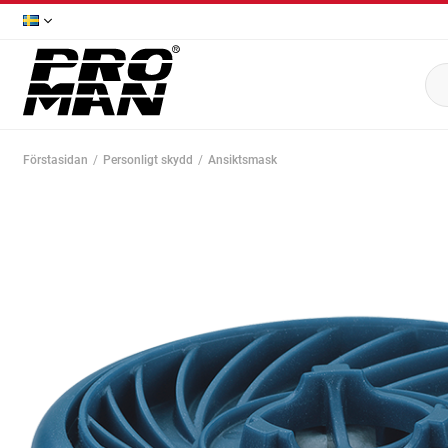
Förstasidan
Personligt skydd
Ansiktsmask