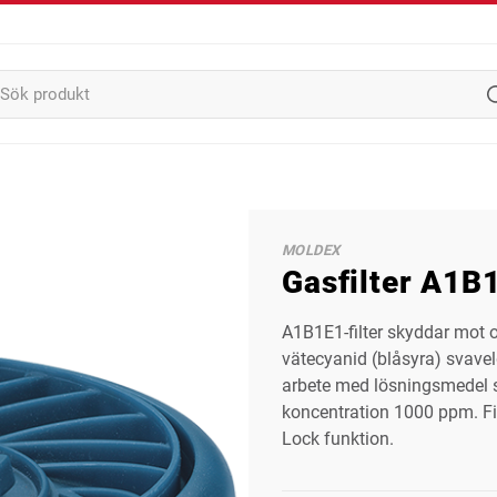
MOLDEX
Gasfilter A1B
A1B1E1-filter skyddar mot o
vätecyanid (blåsyra) svavel
arbete med lösningsmedel so
koncentration 1000 ppm. Fi
Lock funktion.