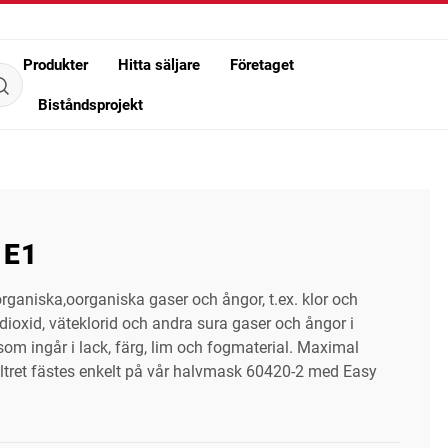
Produkter
Hitta säljare
Företaget
Biståndsprojekt
1E1
rganiska,oorganiska gaser och ångor, t.ex. klor och
dioxid, väteklorid och andra sura gaser och ångor i
m ingår i lack, färg, lim och fogmaterial. Maximal
ltret fästes enkelt på vår halvmask 60420-2 med Easy