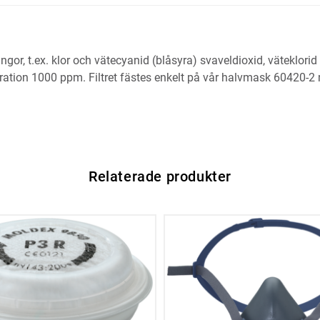
gor, t.ex. klor och vätecyanid (blåsyra) svaveldioxid, väteklor
tration 1000 ppm. Filtret fästes enkelt på vår halvmask 60420-2
Relaterade produkter