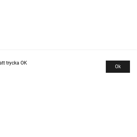
tt trycka OK
Ok
Kundservice
Kontor och lager
INDUSTRIGROSSISTEN PROMAN AB
Integritetspolicy
Tallbacksgatan 13B
Kontakta oss
195 72 ROSERSBERG
Köpvillkor