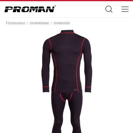
Förstasidan
Underkläder
Underställ