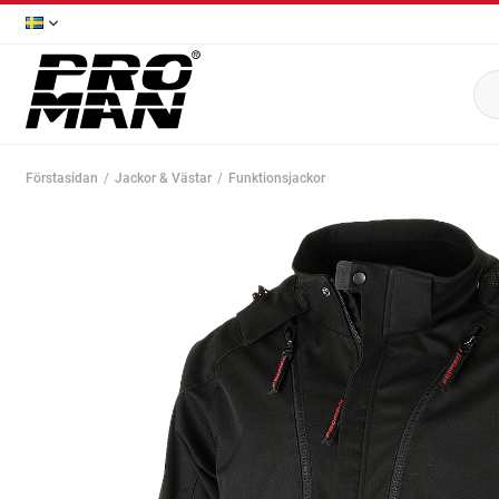
Förstasidan
Jackor & Västar
Funktionsjackor