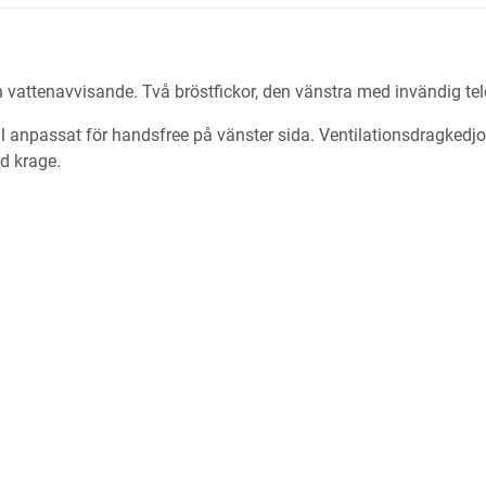
h vattenavvisande. Två bröstfickor, den vänstra med invändig tele
ål anpassat för handsfree på vänster sida. Ventilationsdragkedj
d krage.