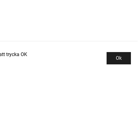
tt trycka OK
Ok
Kundservice
Kontor och lager
INDUSTRIGROSSISTEN PROMAN AB
Integritetspolicy
Tallbacksgatan 13B
Kontakta oss
195 72 ROSERSBERG
Köpvillkor
el: 08-50 52 53 50