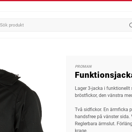
PROMAN
Funktionsjack
Lager 3-jacka i funktionell
bröstfickor, den vänstra med
Två sidfickor. En ärmficka 
handsfree på vänster sida.
Reglerbara ärmslut. Förläng
krage.