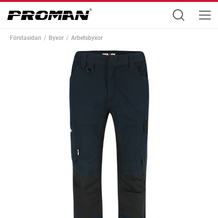
Förstasidan
Byxor
Arbetsbyxor