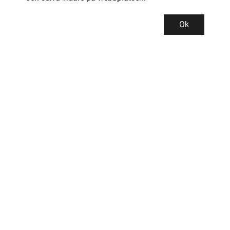
Ok
Kundservice
Kontor och lager
INDUSTRIGROSSISTEN PROMAN AB
Tallbacksgatan 13B
195 72 ROSERSBERG