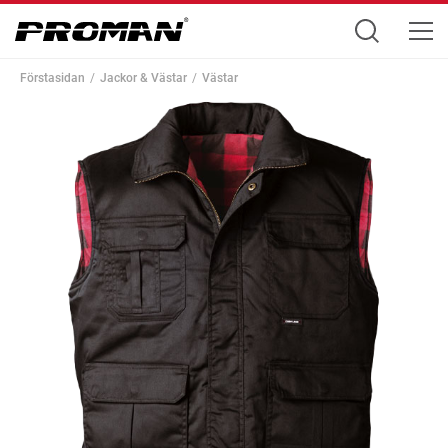
Förstasidan
Jackor & Västar
Västar