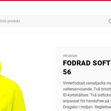
PROMAN
FODRAD SOFTS
56
Vinterfodrad varseljacka me
vattenavvisande. Två bröstf
ID-kortshållare. Två sidfick
anpassat för handsfree på 
Dragsko i midjan. Reglerbar