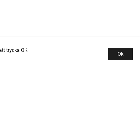
tt trycka OK
Ok
Kundservice
Kontor och lager
INDUSTRIGROSSISTEN PROMAN AB
Integritetspolicy
Tallbacksgatan 13B
Kontakta oss
195 72 ROSERSBERG
Köpvillkor
el: 08-50 52 53 50
-post: info@industrigrossisten.se