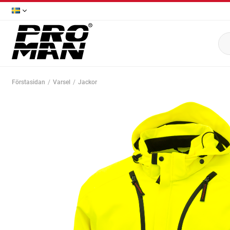
Förstasidan
Varsel
Jackor