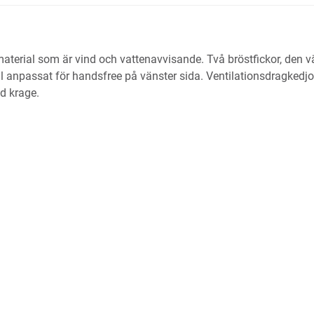
material som är vind och vattenavvisande. Två bröstfickor, den v
ål anpassat för handsfree på vänster sida. Ventilationsdragkedj
d krage.