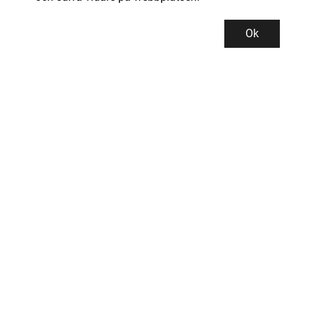
Ok
Kundservice
Kontor och lager
INDUSTRIGROSSISTEN PROMAN AB
Tallbacksgatan 13B
195 72 ROSERSBERG