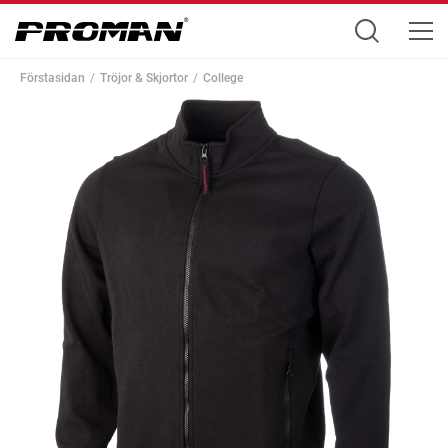
Förstasidan
Tröjor & Skjortor
College