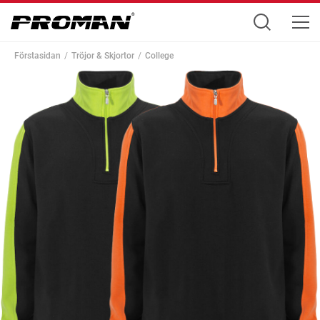
Förstasidan
Tröjor & Skjortor
College