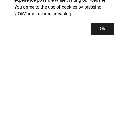
experience possible while visiting our website.
You agree to the use of cookies by pressing
\"Ok\" and resume browsing.
Ok
Kundeservice
Kontor og lager
INDUSTRIGROSSISTEN PROMAN AS